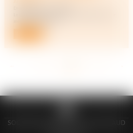
ATTENDRA
Droit immobilier
/
Copropriété
Le délai laissé aux syndicats des copropriétaires pour
mettre en conformité l...
Lire la suite
<<
<
...
209
210
211
212
213
214
215
...
>
>>
SOCIÉTÉ D’AVOCAT CYRIL GUITTEAUD