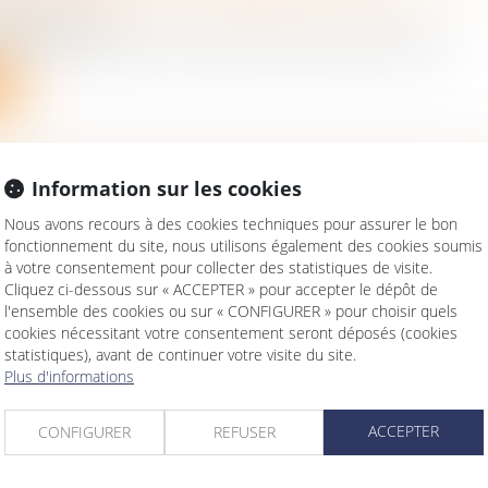
NPU) Infraction
e 122-1 du Code pénal, une personne dont le discernement est ab...
e
Information sur les cookies
Nous avons recours à des cookies techniques pour assurer le bon
 PARTIE COMMUNE PAR UN COPROPRIÉTAIRE : MODE 
fonctionnement du site, nous utilisons également des cookies soumis
ier
/
Copropriété
à votre consentement pour collecter des statistiques de visite.
priété, les parties communes appartiennent à l'ensemble des cop...
Cliquez ci-dessous sur « ACCEPTER » pour accepter le dépôt de
l'ensemble des cookies ou sur « CONFIGURER » pour choisir quels
e
cookies nécessitant votre consentement seront déposés (cookies
statistiques), avant de continuer votre visite du site.
Plus d'informations
ACCEPTER
CONFIGURER
REFUSER
ON DE L'ÂGE EN LIGNE : LA CNIL A RENDU SON AVIS S