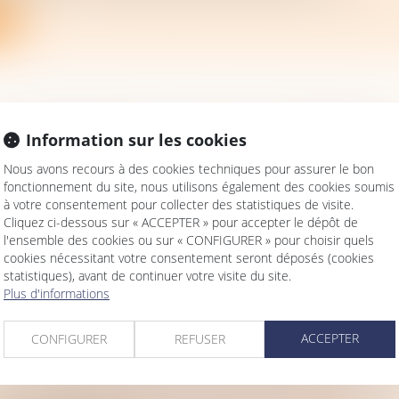
e
NT DE SOMMES DUES AU TITRE D’UNE CONDAMNATIO
Information sur les cookies
ESSORAL EST DE NATURE DÉLICTUELLE, DE SORTE QU’
Nous avons recours à des cookies techniques pour assurer le bon
 PAS UNE DETTE PERSONNELLE ET PEUT DONC ÊTRE P
fonctionnement du site, nous utilisons également des cookies soumis
IENS COMMUNS
à votre consentement pour collecter des statistiques de visite.
Cliquez ci-dessous sur « ACCEPTER » pour accepter le dépôt de
mille, des personnes et de leur patrimoine
/
Patrimoine et succession
l'ensemble des cookies ou sur « CONFIGURER » pour choisir quels
e fondement de décisions de justice lui attribuant diverses som...
cookies nécessitant votre consentement seront déposés (cookies
statistiques), avant de continuer votre visite du site.
e
Plus d'informations
ACCEPTER
CONFIGURER
REFUSER
T CONFISCATION PÉNALE D’UN BIEN IMMOBILIER