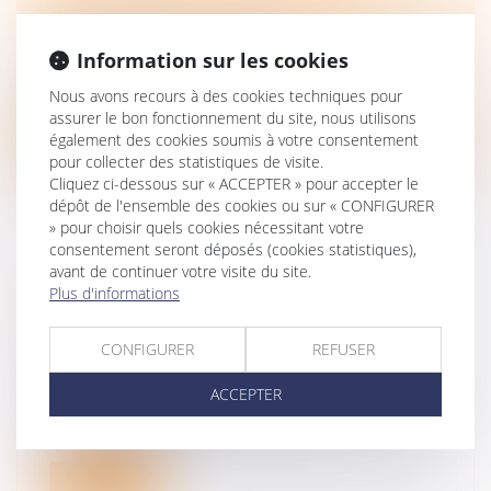
D’ATTESTATION DE CONFORMITÉ EXIGÉE
Droit pénal
/
Procédure pénale
Information sur les cookies
En matière d’amende forfaitaire routière, les procès-
verbaux électroniques ob...
Nous avons recours à des cookies techniques pour
assurer le bon fonctionnement du site, nous utilisons
également des cookies soumis à votre consentement
Lire la suite
pour collecter des statistiques de visite.
Cliquez ci-dessous sur « ACCEPTER » pour accepter le
dépôt de l'ensemble des cookies ou sur « CONFIGURER
» pour choisir quels cookies nécessitant votre
consentement seront déposés (cookies statistiques),
avant de continuer votre visite du site.
VIOLENCES FAITES AUX FEMMES : FAUT-IL
Plus d'informations
RÉFORMER L’INCAPACITÉ TOTALE DE TRAVAIL,
OU PLUTÔT L’UTILISER CORRECTEMENT ?
CONFIGURER
REFUSER
Droit de la famille, des personnes et de leur
patrimoine
/
Violences familiales
ACCEPTER
Notion juridique précise, l’incapacité totale de travail
mériterait d’être ap...
Lire la suite