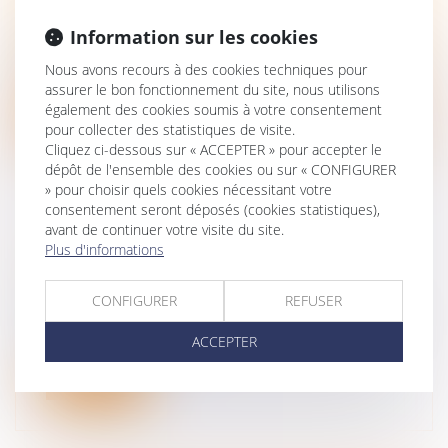
Droit de la famille, des personnes et de leur
Information sur les cookies
patrimoine
/
Patrimoine et succession
Nouveau débat en vue avec le projet de loi de la
Nous avons recours à des cookies techniques pour
députée socialiste Christine...
assurer le bon fonctionnement du site, nous utilisons
également des cookies soumis à votre consentement
Lire la suite
pour collecter des statistiques de visite.
Cliquez ci-dessous sur « ACCEPTER » pour accepter le
dépôt de l'ensemble des cookies ou sur « CONFIGURER
» pour choisir quels cookies nécessitant votre
consentement seront déposés (cookies statistiques),
avant de continuer votre visite du site.
Plus d'informations
LA NOUVELLE PROCÉDURE DE MISE À
L’ÉPREUVE ÉDUCATIVE
Droit pénal
/
Droit pénal des mineurs
CONFIGURER
REFUSER
La loi de programmation et de réforme pour la justice
ACCEPTER
(LPJ) du 23 mars 2019 e...
Lire la suite