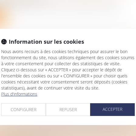
n jeune majeur sur trois sortant de la protection de l’enfance...
e
Information sur les cookies
Nous avons recours à des cookies techniques pour assurer le bon
TRE LES VIOLENCES CONJUGALES : LES PROCUREURS
fonctionnement du site, nous utilisons également des cookies soumis
à votre consentement pour collecter des statistiques de visite.
OYENS
Cliquez ci-dessous sur « ACCEPTER » pour accepter le dépôt de
rocédure pénale
l'ensemble des cookies ou sur « CONFIGURER » pour choisir quels
, à l’appel de la Conférence nationale des procureurs de la Rép...
cookies nécessitant votre consentement seront déposés (cookies
statistiques), avant de continuer votre visite du site.
e
Plus d'informations
ACCEPTER
CONFIGURER
REFUSER
ON : LE DÉLAI DE L’ARTICLE 1792-4-3 DU CODE CIVIL