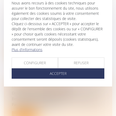
Nous avons recours à des cookies techniques pour
assurer le bon fonctionnement du site, nous utilisons
COMPÉTENCE POUR L’ENLÈVEMENT
également des cookies soumis à votre consentement
pour collecter des statistiques de visite.
INTERNATIONAL D’ENFANT POUR LA CJUE
Cliquez ci-dessous sur « ACCEPTER » pour accepter le
Droit de la famille, des personnes et de leur
dépôt de l'ensemble des cookies ou sur « CONFIGURER
patrimoine
/
Filiation
» pour choisir quels cookies nécessitant votre
Un couple, de nationalité indienne disposant d’une
consentement seront déposés (cookies statistiques),
autorisation de séjour au...
avant de continuer votre visite du site.
Plus d'informations
Lire la suite
CONFIGURER
REFUSER
ACCEPTER
DÉTAILS SUR LE PROCÈS TAPIE
Droit pénal
/
Droit pénal des affaires
Bernard Tapie comparaît devant la cour d’appel de
Paris, prévenu d’escroqueri...
Lire la suite