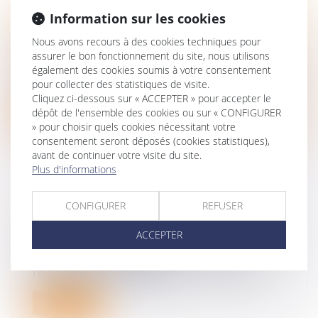
Information sur les cookies
TRAVAUX EN COPROPRIÉTÉ : QUELLE
ASSEMBLÉE DOIT DÉCIDER ?
Nous avons recours à des cookies techniques pour
assurer le bon fonctionnement du site, nous utilisons
Droit immobilier
/
Copropriété
également des cookies soumis à votre consentement
Dans un arrêt du 6 février 2025, la Cour de cassation a
pour collecter des statistiques de visite.
rappelé le principe s...
Cliquez ci-dessous sur « ACCEPTER » pour accepter le
dépôt de l'ensemble des cookies ou sur « CONFIGURER
Lire la suite
» pour choisir quels cookies nécessitant votre
consentement seront déposés (cookies statistiques),
avant de continuer votre visite du site.
Plus d'informations
CONFIGURER
REFUSER
DÉLIT D’EXTORSION ET INDEMNISATION :
QUELLE PRISE EN CHARGE PAR LA CPAM ?
ACCEPTER
Droit pénal
/
(NPU) Infraction
Conformément à l’article 312-1 du Code pénal,
l’extorsion est le fait d’obten...
Lire la suite