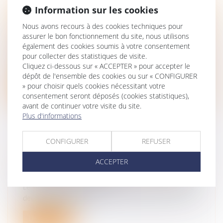
PUBLICATION DE LOI SUR L'EFFICACITÉ DES
Information sur les cookies
DISPOSITIFS DE SAISIE ET DE CONFISCATION DES
Nous avons recours à des cookies techniques pour
AVOIRS CRIMINELS
assurer le bon fonctionnement du site, nous utilisons
Droit pénal
/
Procédure pénale
également des cookies soumis à votre consentement
pour collecter des statistiques de visite.
La loi n° 2024-582 du 24 juin 2024 améliorant
Cliquez ci-dessous sur « ACCEPTER » pour accepter le
l’efficacité des dispositifs de...
dépôt de l'ensemble des cookies ou sur « CONFIGURER
» pour choisir quels cookies nécessitant votre
Lire la suite
consentement seront déposés (cookies statistiques),
avant de continuer votre visite du site.
Plus d'informations
CONFIGURER
REFUSER
CEDH : LES TERMES DE LA CONDAMNATION
ACCEPTER
PÉNALE ET LA PRÉSOMPTION D’INNOCENCE
Droit pénal
/
(NPU) Infraction
Le requérant est un ressortissant français, associé de
deux sociétés d’audit...
Lire la suite