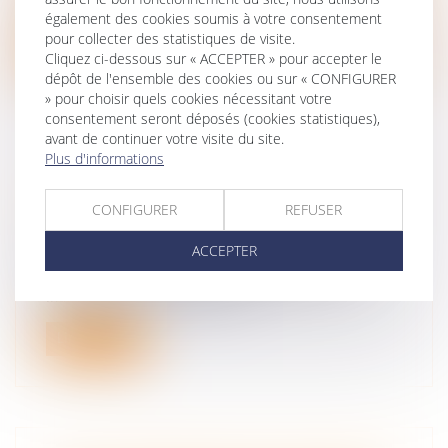
en loi Pinel, avez-vous p...
également des cookies soumis à votre consentement
pour collecter des statistiques de visite.
Lire la suite
Cliquez ci-dessous sur « ACCEPTER » pour accepter le
dépôt de l'ensemble des cookies ou sur « CONFIGURER
» pour choisir quels cookies nécessitant votre
consentement seront déposés (cookies statistiques),
avant de continuer votre visite du site.
Plus d'informations
LES TRAVAUX RÉALISÉS PAR UN INDIVISAIRE SUR
UN BIEN INDIVIS NE SONT PAS DES DÉPENSES
CONFIGURER
REFUSER
D’AMÉLIORATION
ACCEPTER
Droit immobilier
/
Cession et gestion d'immeuble
Les travaux réalisés personnellement par un
indivisaire sur un bien indivis n...
Lire la suite