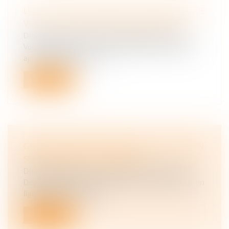
LE DÉLAI DE RÉTRACTATION DU COMPROMIS DE
VENTE : 10 JOURS POUR CHANGER D'AVIS
Droit immobilier
/
Cession et gestion d'immeuble
Vous disposez d'un délai de rétractation de 10 jours
après la signature du co...
Lire la suite
GÉRER MES BIENS IMMOBILIERS : VOICI À QUOI
SERT LE NOUVEL OUTIL DU FISC
Droit immobilier
/
Cession et gestion d'immeuble
Depuis le début du mois d’août, un nouveau service en
ligne dédié aux proprié...
Lire la suite