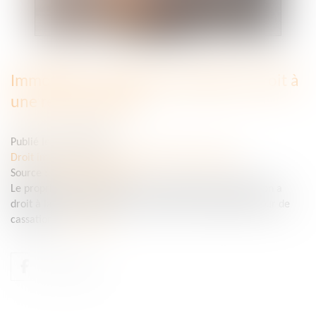
Immobilier : l'indivisaire qui gère a droit à
une rémunération
Publié le :
20/10/2021
Droit immobilier
/
Cession et gestion d'immeuble
Source :
www.moneyvox.fr
Le propriétaire indivis qui assure la gestion de l'indivision a
droit à la rémunération de son activité, a souligné la Cour de
cassation.
Lire la suite