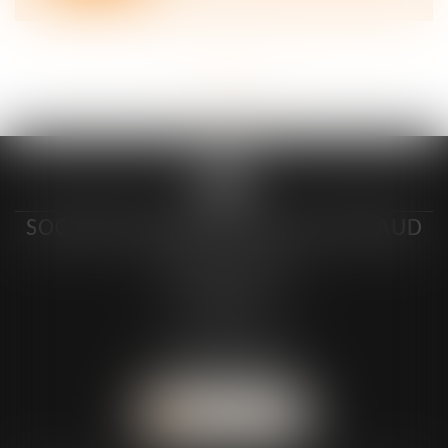
<<
<
...
3
4
5
6
7
8
9
>
>>
SOCIÉTÉ D’AVOCAT CYRIL GUITTEAUD
4-6 Boulevard du Mail
89106 SENS
7 rue Alexandre Marie
89000 AUXERRE
NOUS CONTACTER