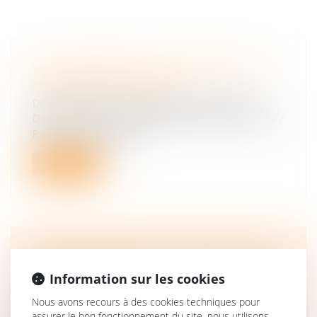
VENTE IMMOBILIÈRE : COMBIEN DE TEMPS
MON DPE EST-IL VALABLE ?
Droit immobilier
/
Cession et gestion d'immeuble
Dans le "Grand rendez-vous de l'immobilier" (Capital /
Radio immo), Michael B...
Lire la suite
POURQUOI AVOIR RECOURS À UNE AGENCE DE
GESTION LOCATIVE ?
Information sur les cookies
Droit immobilier
/
Cession et gestion d'immeuble
Nous avons recours à des cookies techniques pour
Pour louer votre logement neuf acheté, par exemple,
assurer le bon fonctionnement du site, nous utilisons