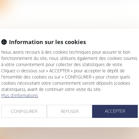
e
Information sur les cookies
 ET LICITATION : RAPPEL DE LA NÉCESSITÉ D’UN PART
Nous avons recours à des cookies techniques pour assurer le bon
E EN NATURE
fonctionnement du site, nous utilisons également des cookies soumis
mille, des personnes et de leur patrimoine
/
Patrimoine et succession
à votre consentement pour collecter des statistiques de visite.
partage successoral, l'article 1377 du Code de procédure civile...
Cliquez ci-dessous sur « ACCEPTER » pour accepter le dépôt de
l'ensemble des cookies ou sur « CONFIGURER » pour choisir quels
e
cookies nécessitant votre consentement seront déposés (cookies
statistiques), avant de continuer votre visite du site.
Plus d'informations
ACCEPTER
CONFIGURER
REFUSER
N SUCCESSORALE ET DÉMEMBREMENT : LA COUR DE C
N FAVEUR DES NUS-PROPRIÉTAIRES
mille, des personnes et de leur patrimoine
/
Patrimoine et succession