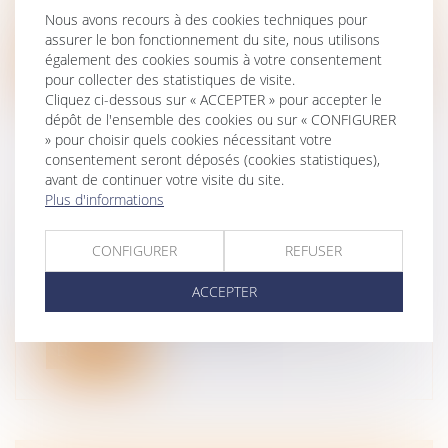
Une transaction relative à la liquidation d’une
Nous avons recours à des cookies techniques pour
communauté après décès n’a au...
assurer le bon fonctionnement du site, nous utilisons
également des cookies soumis à votre consentement
Lire la suite
pour collecter des statistiques de visite.
Cliquez ci-dessous sur « ACCEPTER » pour accepter le
dépôt de l'ensemble des cookies ou sur « CONFIGURER
» pour choisir quels cookies nécessitant votre
consentement seront déposés (cookies statistiques),
avant de continuer votre visite du site.
VICE DU CONSENTEMENT POUR INSANITÉ
Plus d'informations
D’ESPRIT
Droit de la famille, des personnes et de leur
CONFIGURER
REFUSER
patrimoine
/
Patrimoine et succession
Par acte notarié reçu le 12 novembre 2015, un
ACCEPTER
homme et son épouse, ont vendu...
Lire la suite