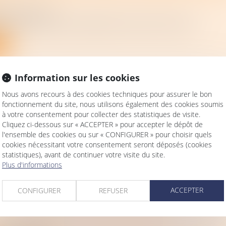
rocédure pénale
du Code de procédure pénale dispose que peuvent se pourvoir en...
e
Information sur les cookies
Nous avons recours à des cookies techniques pour assurer le bon
fonctionnement du site, nous utilisons également des cookies soumis
ION EN ASSISES : DIRE SANS DÉVOILER
à votre consentement pour collecter des statistiques de visite.
rocédure pénale
Cliquez ci-dessous sur « ACCEPTER » pour accepter le dépôt de
amnation, les articles 359 et 360 du Code de procédure pénale i...
l'ensemble des cookies ou sur « CONFIGURER » pour choisir quels
cookies nécessitant votre consentement seront déposés (cookies
e
statistiques), avant de continuer votre visite du site.
Plus d'informations
ACCEPTER
CONFIGURER
REFUSER
T LA PORTÉE DE LA NULLITÉ DU PROCÈS-VERBAL POUR