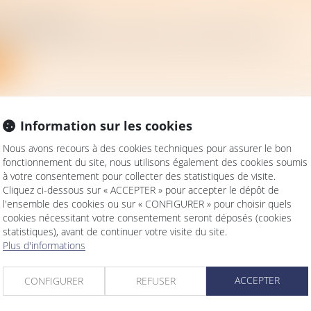
rocédure pénale
-1061 du 26 novembre 2024, publiée au Journal officiel le 27 no...
e
Information sur les cookies
Nous avons recours à des cookies techniques pour assurer le bon
N JUGEMENT AVANT DIRE DROIT : RAPPEL DE L’OBLIG
fonctionnement du site, nous utilisons également des cookies soumis
’APPEL DE STATUER SUR L’EXCEPTION D’INCOMPÉTENC
à votre consentement pour collecter des statistiques de visite.
Cliquez ci-dessous sur « ACCEPTER » pour accepter le dépôt de
rocédure pénale
l'ensemble des cookies ou sur « CONFIGURER » pour choisir quels
ie civile interjette appel d'un jugement avant dire droit stat...
cookies nécessitant votre consentement seront déposés (cookies
statistiques), avant de continuer votre visite du site.
e
Plus d'informations
ACCEPTER
CONFIGURER
REFUSER