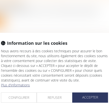
ES ENQUÊTEURS
rocédure pénale
 l’article 174, alinéa 2 du Code de procédure pénale, l’annulat...
e
Information sur les cookies
Nous avons recours à des cookies techniques pour assurer le bon
fonctionnement du site, nous utilisons également des cookies soumis
LA SAISINE DU JUGE D’INSTRUCTION ET CONDITIONS 
à votre consentement pour collecter des statistiques de visite.
ES API-PNR : DERNIÈRES PRÉCISIONS JURISPRUDENTI
Cliquez ci-dessous sur « ACCEPTER » pour accepter le dépôt de
rocédure pénale
l'ensemble des cookies ou sur « CONFIGURER » pour choisir quels
 mandat d’arrêt avait été délivré à l’encontre d’un ressortiss...
cookies nécessitant votre consentement seront déposés (cookies
statistiques), avant de continuer votre visite du site.
e
Plus d'informations
ACCEPTER
CONFIGURER
REFUSER